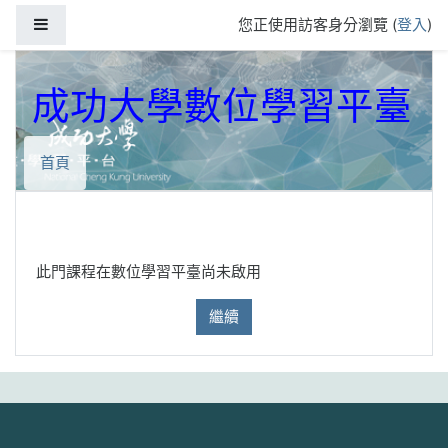
跳到主要內容
側板
您正使用訪客身分瀏覽 (
登入
)
成功大學數位學習平臺
首頁
此門課程在數位學習平臺尚未啟用
繼續