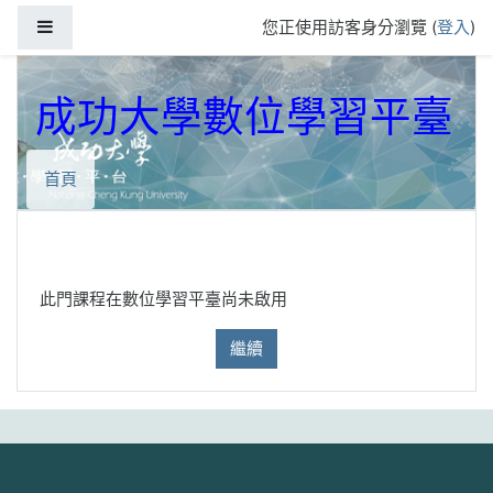
跳到主要內容
側板
您正使用訪客身分瀏覽 (
登入
)
成功大學數位學習平臺
首頁
此門課程在數位學習平臺尚未啟用
繼續