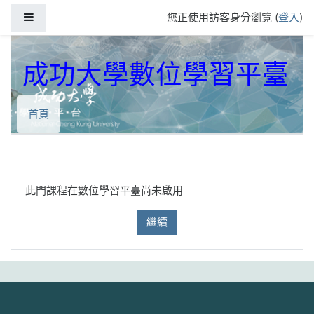
跳到主要內容
側板
您正使用訪客身分瀏覽 (
登入
)
成功大學數位學習平臺
首頁
此門課程在數位學習平臺尚未啟用
繼續