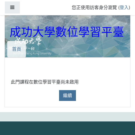
跳到主要內容
側板
您正使用訪客身分瀏覽 (
登入
)
成功大學數位學習平臺
首頁
此門課程在數位學習平臺尚未啟用
繼續