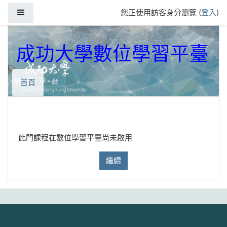
跳到主要內容
側板
您正使用訪客身分瀏覽 (
登入
)
成功大學數位學習平臺
首頁
此門課程在數位學習平臺尚未啟用
繼續