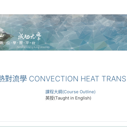
2_熱對流學 CONVECTION HEAT TRAN
課程大綱(Course Outline)
英授(Taught in English)