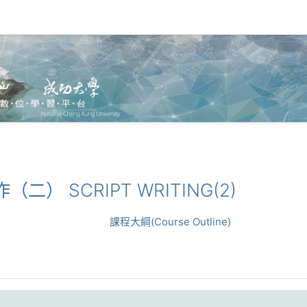
作（二） SCRIPT WRITING(2)
課程大綱(Course Outline)