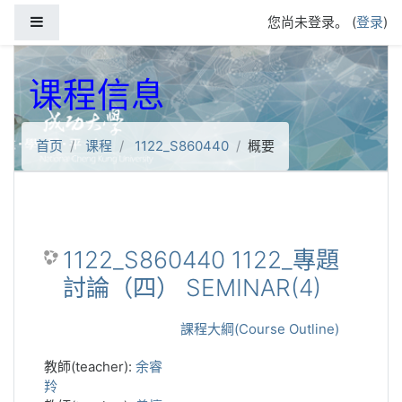
跳到主要内容
停靠面板
您尚未登录。 (
登录
)
课程信息
首页
课程
1122_S860440
概要
1122_S860440 1122_專題
討論（四） SEMINAR(4)
課程大綱(Course Outline)
教師(teacher):
余睿
羚