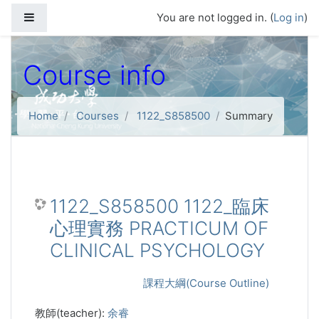
Skip to main content
Side panel
You are not logged in. (
Log in
)
Course info
Home
Courses
1122_S858500
Summary
1122_S858500 1122_臨床
心理實務 PRACTICUM OF
CLINICAL PSYCHOLOGY
課程大綱(Course Outline)
教師(teacher):
余睿