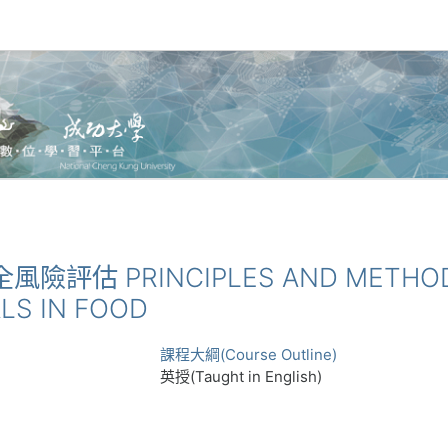
全風險評估 PRINCIPLES AND METHOD
LS IN FOOD
課程大綱(Course Outline)
英授(Taught in English)