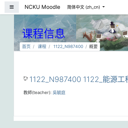
跳到主要内容
NCKU Moodle
停靠面板
简体中文 ‎(zh_cn)‎
课程信息
首页
课程
1122_N987400
概要
1122_N987400 1122_能源工
教師(teacher):
吳毓庭