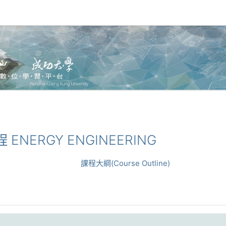
程 ENERGY ENGINEERING
課程大綱(Course Outline)