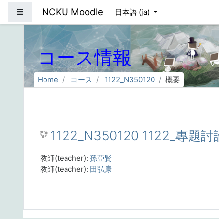
メインコンテンツへスキップする
NCKU Moodle
サイドパネル
日本語 ‎(ja)‎
コース情報
Home
コース
1122_N350120
概要
1122_N350120 1122_專題討
教師(teacher):
孫亞賢
教師(teacher):
田弘康