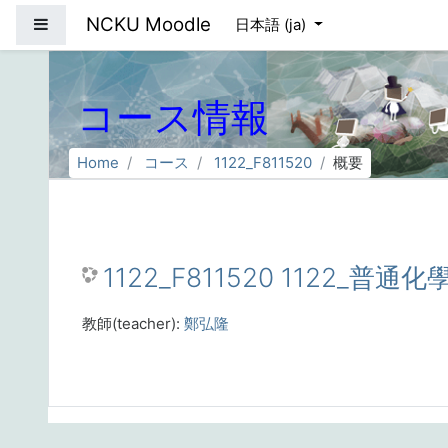
メインコンテンツへスキップする
NCKU Moodle
サイドパネル
日本語 ‎(ja)‎
コース情報
Home
コース
1122_F811520
概要
1122_F811520 1122_普通化
教師(teacher):
鄭弘隆