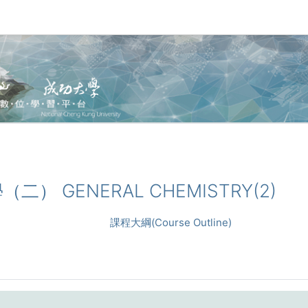
學（二） GENERAL CHEMISTRY(2)
課程大綱(Course Outline)