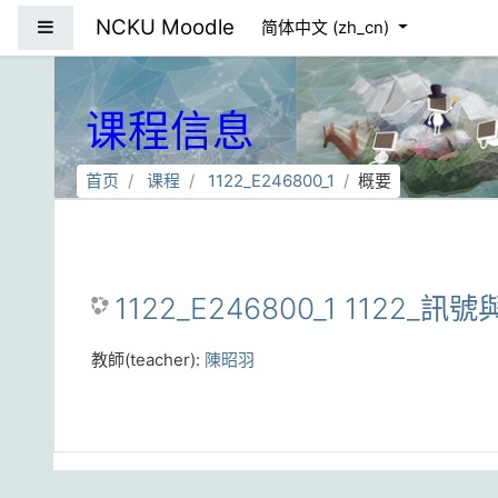
跳到主要内容
NCKU Moodle
停靠面板
简体中文 ‎(zh_cn)‎
课程信息
首页
课程
1122_E246800_1
概要
1122_E246800_1 1122_訊
教師(teacher):
陳昭羽