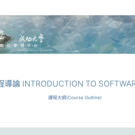
程導論 INTRODUCTION TO SOFTWAR
課程大綱(Course Outline)