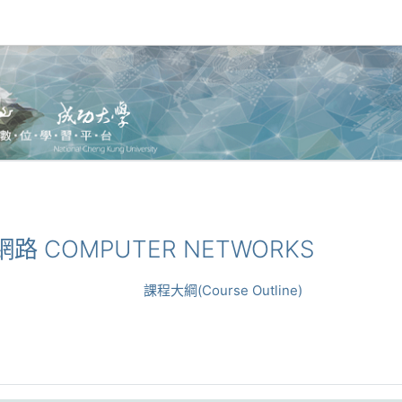
機網路 COMPUTER NETWORKS
課程大綱(Course Outline)