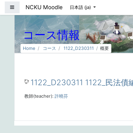
メインコンテンツへスキップする
NCKU Moodle
サイドパネル
日本語 ‎(ja)‎
コース情報
Home
コース
1122_D230311
概要
1122_D230311 1122_民法債
教師(teacher):
許曉芬