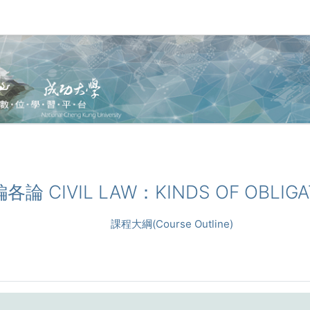
編各論 CIVIL LAW：KINDS OF OBLIGA
課程大綱(Course Outline)