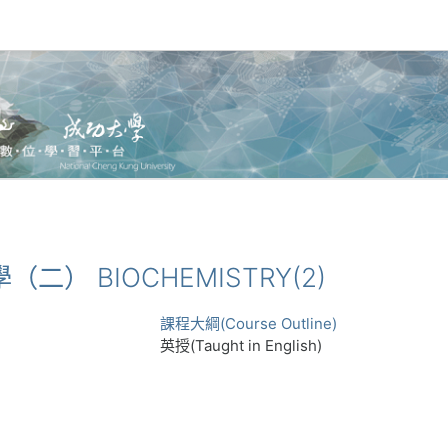
學（二） BIOCHEMISTRY(2)
課程大綱(Course Outline)
英授(Taught in English)