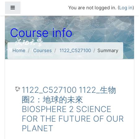
Skip to main content
Side panel
You are not logged in. (
Log in
)
Course info
Home
Courses
1122_C527100
Summary
1122_C527100 1122_生物
圈2：地球的未來
BIOSPHERE 2 SCIENCE
FOR THE FUTURE OF OUR
PLANET