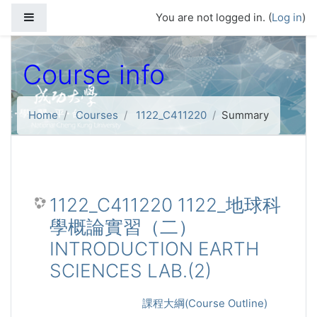
Skip to main content
Side panel
You are not logged in. (
Log in
)
Course info
Home
Courses
1122_C411220
Summary
1122_C411220 1122_地球科
學概論實習（二）
INTRODUCTION EARTH
SCIENCES LAB.(2)
課程大綱(Course Outline)