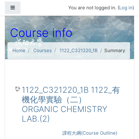
Skip to main content
Side panel
You are not logged in. (
Log in
)
Course info
Home
Courses
1122_C321220_1B
Summary
1122_C321220_1B 1122_有
機化學實驗（二）
ORGANIC CHEMISTRY
LAB.(2)
課程大綱(Course Outline)