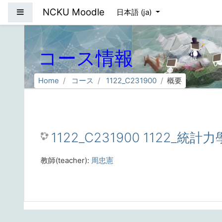
メインコンテンツへスキップする
NCKU Moodle
サイドパネル
日本語 ‎(ja)‎
コース情報
Home
コース
1122_C231900
概要
1122_C231900 1122_統計力
教師(teacher):
周忠憲