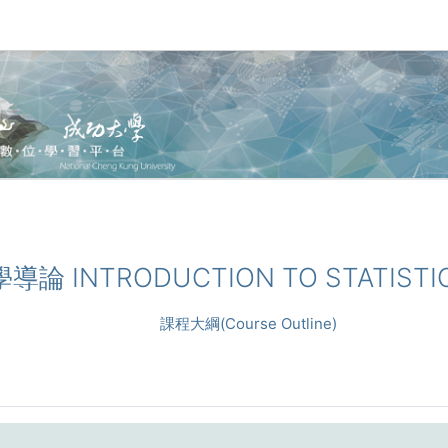
學導論 INTRODUCTION TO STATISTI
課程大綱(Course Outline)