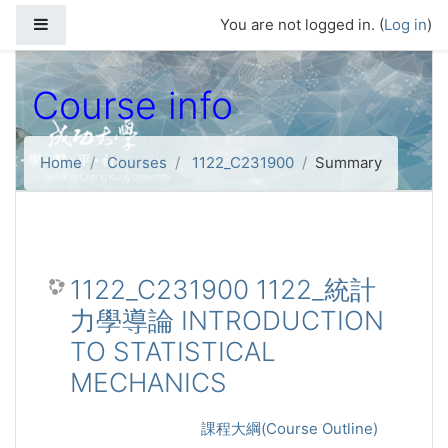
Skip to main content
Side panel
You are not logged in. (
Log in
)
Course info
Home
Courses
1122_C231900
Summary
1122_C231900 1122_統計
力學導論 INTRODUCTION
TO STATISTICAL
MECHANICS
課程大綱(Course Outline)