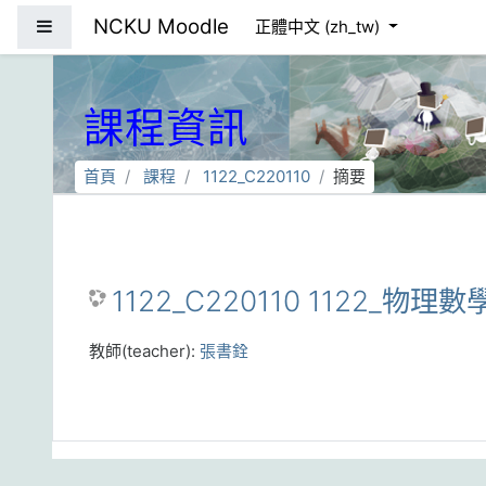
跳到主要內容
NCKU Moodle
側板
正體中文 ‎(zh_tw)‎
課程資訊
首頁
課程
1122_C220110
摘要
1122_C220110 1122_物理數
教師(teacher):
張書銓