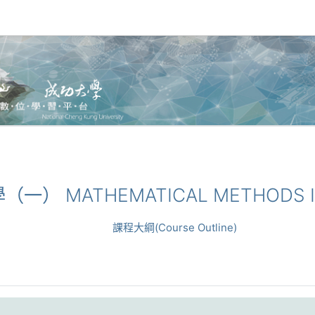
學（一） MATHEMATICAL METHODS IN
課程大綱(Course Outline)