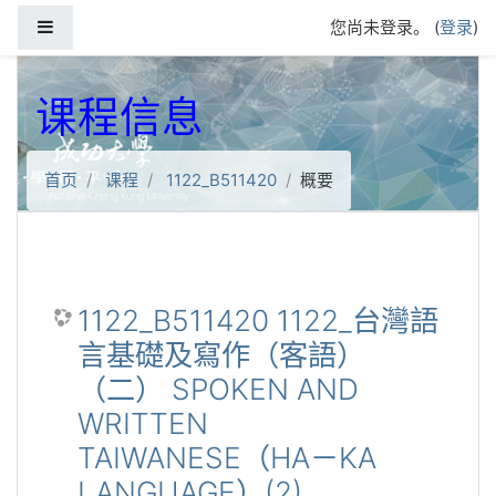
跳到主要内容
停靠面板
您尚未登录。 (
登录
)
课程信息
首页
课程
1122_B511420
概要
1122_B511420 1122_台灣語
言基礎及寫作（客語）
（二） SPOKEN AND
WRITTEN
TAIWANESE（HA－KA
LANGUAGE）(2)