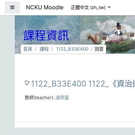
跳到主要內容
NCKU Moodle
側板
正體中文 ‎(zh_tw)‎
課程資訊
首頁
課程
1122_B33E400
摘要
1122_B33E400 1122_《資治
教師(teacher):
凃宗呈