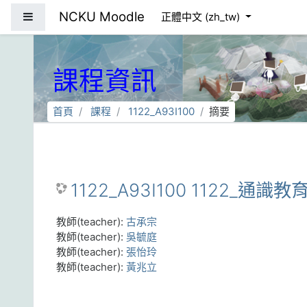
跳到主要內容
NCKU Moodle
側板
正體中文 ‎(zh_tw)‎
課程資訊
首頁
課程
1122_A93I100
摘要
1122_A93I100 1122_通識
教師(teacher):
古承宗
教師(teacher):
吳毓庭
教師(teacher):
張怡玲
教師(teacher):
黃兆立