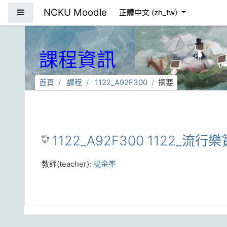
跳到主要內容
NCKU Moodle
側板
正體中文 ‎(zh_tw)‎
課程資訊
首頁
課程
1122_A92F300
摘要
1122_A92F300 1122_流行樂
教師(teacher):
楊金峯