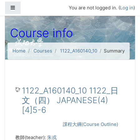
Skip to main content
Side panel
You are not logged in. (
Log in
)
Course info
Home
Courses
1122_A160140_10
Summary
1122_A160140_10 1122_日
文（四） JAPANESE(4)
[4]5-6
課程大綱(Course Outline)
教師(teacher):
朱戎