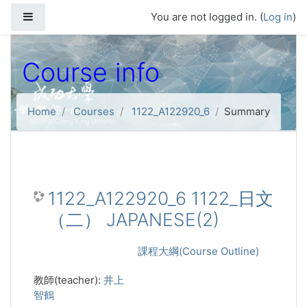
Skip to main content
Side panel
You are not logged in. (
Log in
)
Course info
Home
Courses
1122_A122920_6
Summary
1122_A122920_6 1122_日文
（二） JAPANESE(2)
課程大綱(Course Outline)
教師(teacher):
井上
智鶴