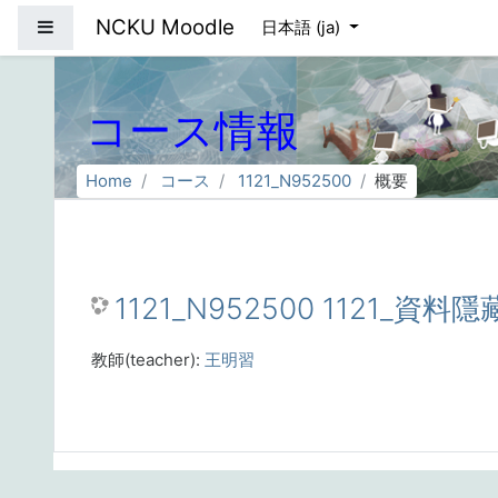
メインコンテンツへスキップする
NCKU Moodle
サイドパネル
日本語 ‎(ja)‎
コース情報
Home
コース
1121_N952500
概要
1121_N952500 1121_資料隱
教師(teacher):
王明習