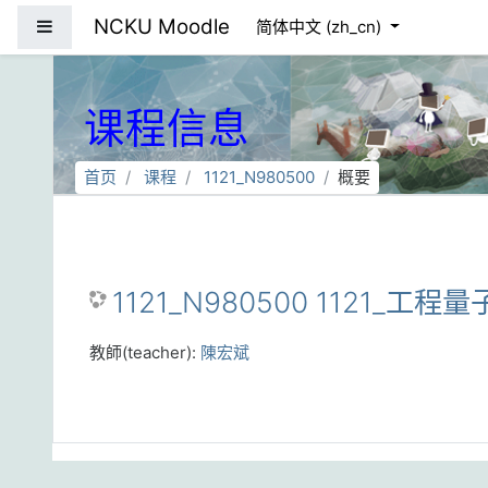
跳到主要内容
NCKU Moodle
停靠面板
简体中文 ‎(zh_cn)‎
课程信息
首页
课程
1121_N980500
概要
1121_N980500 1121_工程
教師(teacher):
陳宏斌