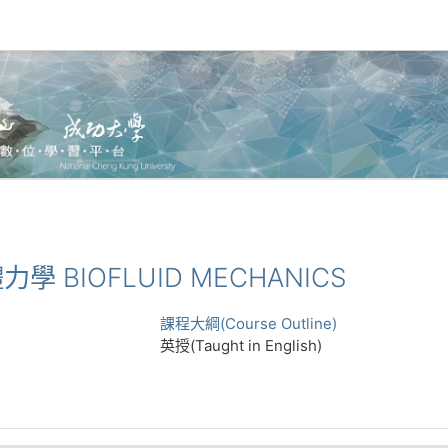
體力學 BIOFLUID MECHANICS
課程大綱(Course Outline)
英授(Taught in English)