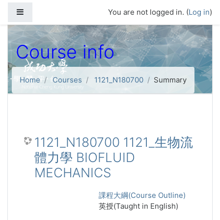
Skip to main content
Side panel
You are not logged in. (
Log in
)
Course info
Home
Courses
1121_N180700
Summary
1121_N180700 1121_生物流
體力學 BIOFLUID
MECHANICS
課程大綱(Course Outline)
英授(Taught in English)