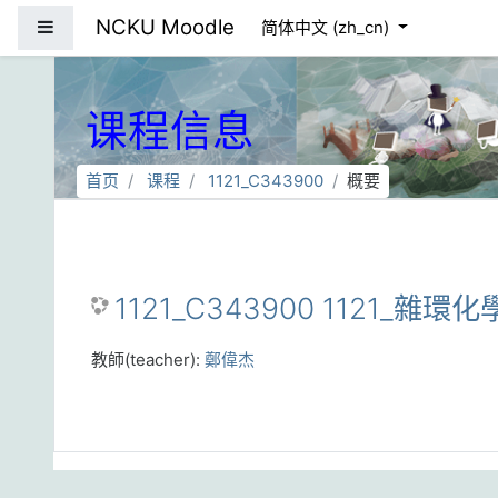
跳到主要内容
NCKU Moodle
停靠面板
简体中文 ‎(zh_cn)‎
课程信息
首页
课程
1121_C343900
概要
1121_C343900 1121_雜環化
教師(teacher):
鄭偉杰