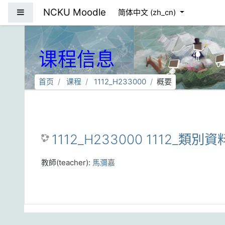
跳到主要内容
NCKU Moodle
停靠面板
简体中文 ‎(zh_cn)‎
课程信息
首页
课程
1112_H233000
概要
1112_H233000 1112_類別資
教師(teacher):
馬瀰嘉