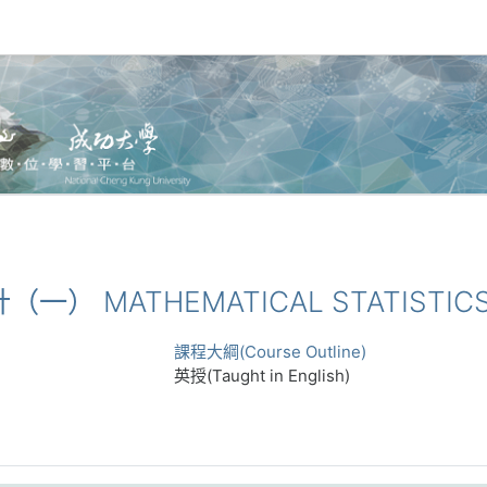
統計（一） MATHEMATICAL STATISTI
課程大綱(Course Outline)
英授(Taught in English)