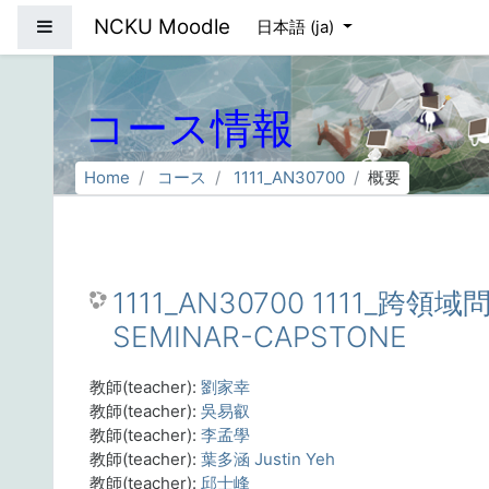
メインコンテンツへスキップする
NCKU Moodle
サイドパネル
日本語 ‎(ja)‎
コース情報
Home
コース
1111_AN30700
概要
1111_AN30700 1111_跨領
SEMINAR-CAPSTONE
教師(teacher):
劉家幸
教師(teacher):
吳易叡
教師(teacher):
李孟學
教師(teacher):
葉多涵 Justin Yeh
教師(teacher):
邱士峰