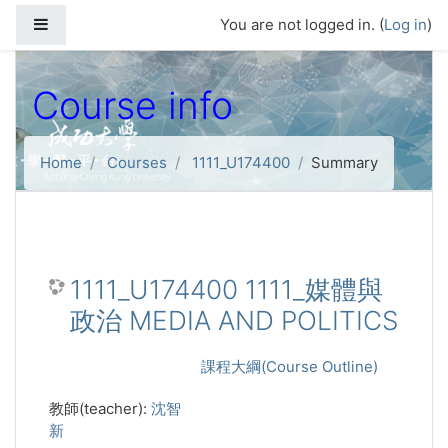
Skip to main content
Side panel
You are not logged in. (
Log in
)
Course info
Home
Courses
1111_U174400
Summary
1111_U174400 1111_媒體與
政治 MEDIA AND POLITICS
課程大綱(Course Outline)
教師(teacher):
沈智
新