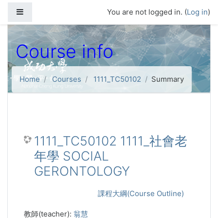
Skip to main content
Side panel
You are not logged in. (
Log in
)
Course info
Home
Courses
1111_TC50102
Summary
1111_TC50102 1111_社會老
年學 SOCIAL
GERONTOLOGY
課程大綱(Course Outline)
教師(teacher):
翁慧