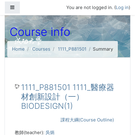
Skip to main content
Side panel
You are not logged in. (
Log in
)
Course info
Home
Courses
1111_P881501
Summary
1111_P881501 1111_醫療器
材創新設計（一）
BIODESIGN(1)
課程大綱(Course Outline)
教師(teacher):
吳炳