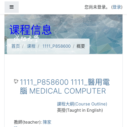
跳到主要内容
停靠面板
您尚未登录。 (
登录
)
课程信息
首页
课程
1111_P858600
概要
1111_P858600 1111_醫用電
腦 MEDICAL COMPUTER
課程大綱(Course Outline)
英授(Taught in English)
教師(teacher):
陳家