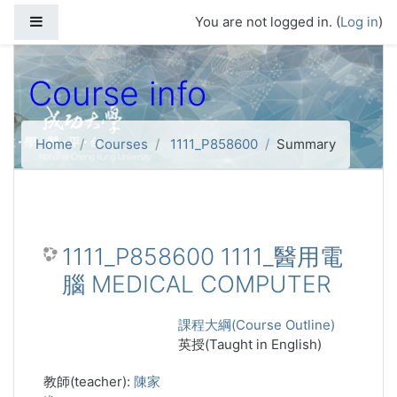
Skip to main content
Side panel
You are not logged in. (
Log in
)
Course info
Home
Courses
1111_P858600
Summary
1111_P858600 1111_醫用電
腦 MEDICAL COMPUTER
課程大綱(Course Outline)
英授(Taught in English)
教師(teacher):
陳家