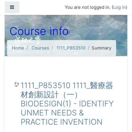
Skip to main content
Side panel
You are not logged in. (
Log in
)
Course info
Home
Courses
1111_P853510
Summary
1111_P853510 1111_醫療器
材創新設計（一）
BIODESIGN(1) - IDENTIFY
UNMET NEEDS &
PRACTICE INVENTION