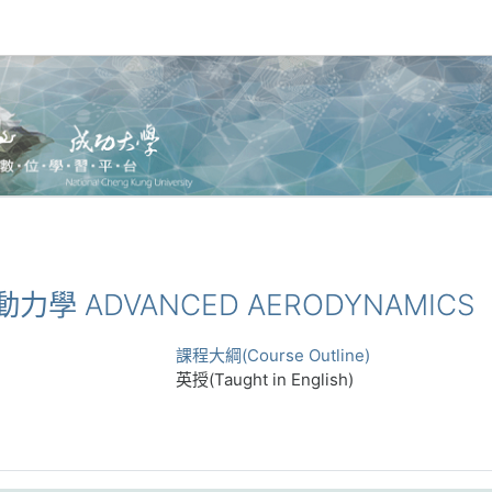
空氣動力學 ADVANCED AERODYNAMICS
課程大綱(Course Outline)
英授(Taught in English)