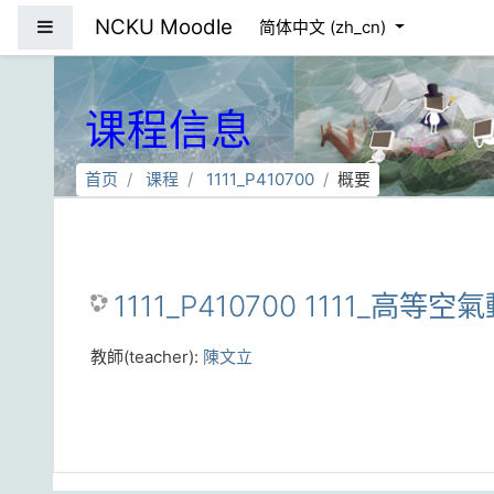
跳到主要内容
NCKU Moodle
停靠面板
简体中文 ‎(zh_cn)‎
课程信息
首页
课程
1111_P410700
概要
1111_P410700 1111_高等
教師(teacher):
陳文立