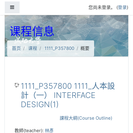
跳到主要内容
停靠面板
您尚未登录。 (
登录
)
课程信息
首页
课程
1111_P357800
概要
1111_P357800 1111_人本設
計（一） INTERFACE
DESIGN(1)
課程大綱(Course Outline)
教師(teacher):
林彥