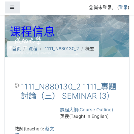
跳到主要内容
停靠面板
您尚未登录。 (
登录
)
课程信息
首页
课程
1111_N880130_2
概要
1111_N880130_2 1111_專題
討論（三） SEMINAR (3)
課程大綱(Course Outline)
英授(Taught in English)
教師(teacher):
蔡文