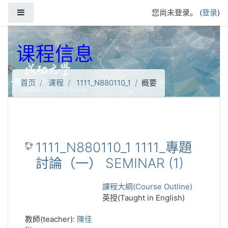
跳到主要内容
停靠面板
您尚未登录。 (
登录
)
课程信息
首页
课程
1111_N880110_1
概要
1111_N880110_1 1111_專題
討論（一） SEMINAR (1)
課程大綱(Course Outline)
英授(Taught in English)
教師(teacher):
陳佳