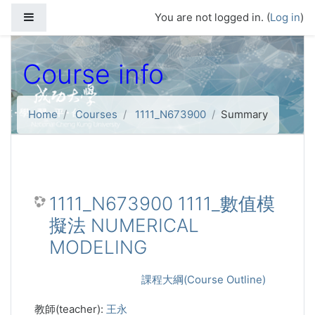
Skip to main content
Side panel
You are not logged in. (
Log in
)
Course info
Home
Courses
1111_N673900
Summary
1111_N673900 1111_數值模
擬法 NUMERICAL
MODELING
課程大綱(Course Outline)
教師(teacher):
王永