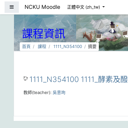
跳到主要內容
NCKU Moodle
側板
正體中文 ‎(zh_tw)‎
課程資訊
首頁
課程
1111_N354100
摘要
1111_N354100 1111_酵素及
教師(teacher):
吳意珣